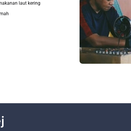
makanan laut kering
limah
j