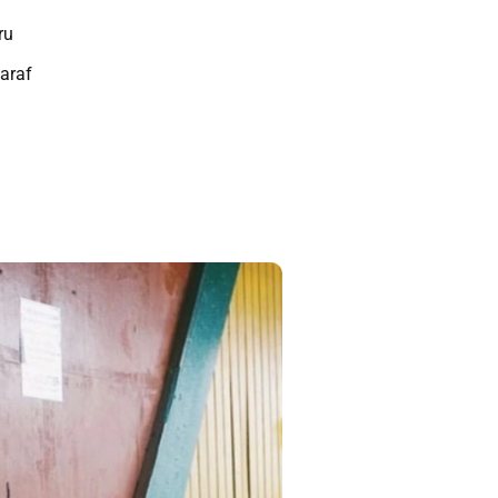
ru
araf