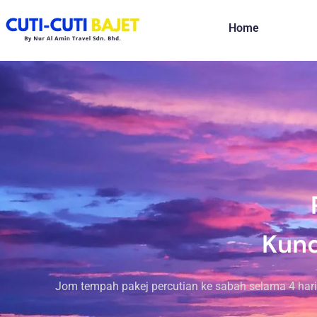
Home
Kund
Jom tempah pakej percutian ke sabah selama 4 hari 