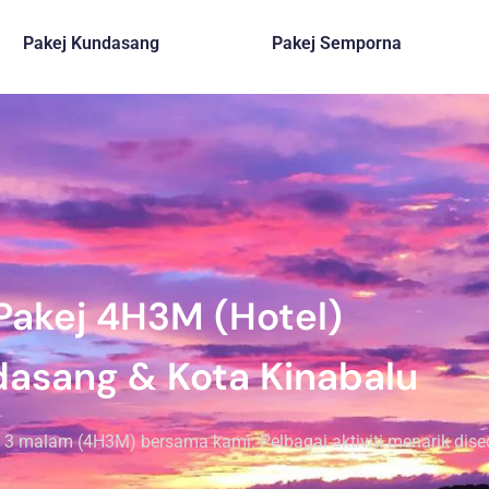
Pakej Kundasang
Pakej Semporna
Pakej 4H3M (Hotel)
asang & Kota Kinabalu
3 malam (4H3M) bersama kami. Pelbagai aktiviti menarik disedi